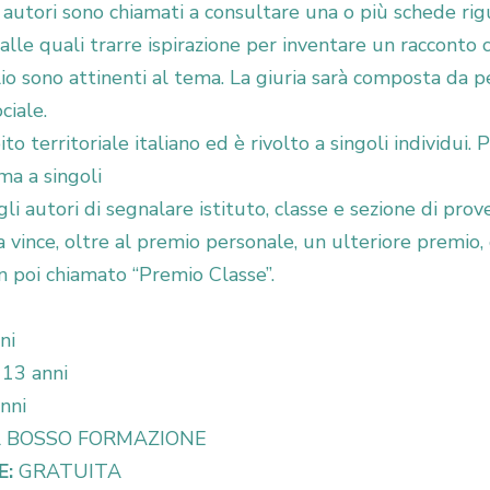
li autori sono chiamati a consultare una o più schede rigu
 dalle quali trarre ispirazione per inventare un racconto
lio sono attinenti al tema. La giuria sarà composta da p
ciale.
ito territoriale italiano ed è rivolto a singoli individui
ma a singoli
 gli autori di segnalare istituto, classe e sezione di pro
ia vince, oltre al premio personale, un ulteriore premio, 
in poi chiamato “Premio Classe”.
ni
 13 anni
nni
IL BOSSO FORMAZIONE
E:
GRATUITA