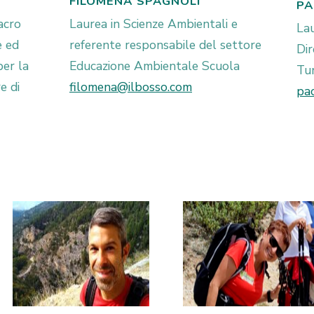
FILOMENA SPAGNOLI
PA
acro
Laurea in Scienze Ambientali e
La
e ed
referente responsabile del settore
Dir
per la
Educazione Ambientale Scuola
Tur
e di
filomena@ilbosso.com
pa