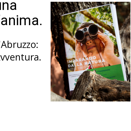
una
l’anima.
l'Abruzzo:
Avventura.